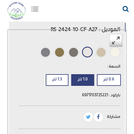
الرجوع لقائمة المنتجات
الموديل : RS-2424-10-CF-A27
اللون :
السعة :
0.6 لتر
1.0 لتر
1.3 لتر
باركود : 6971703725221
مشاركة